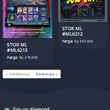
STOK ML
#ML6212
Harga:
Rp 650.000
STOK ML
#ML6213
Harga:
Rp 370.000
« Sebelumnya
Berikutnya »
Top up diamond