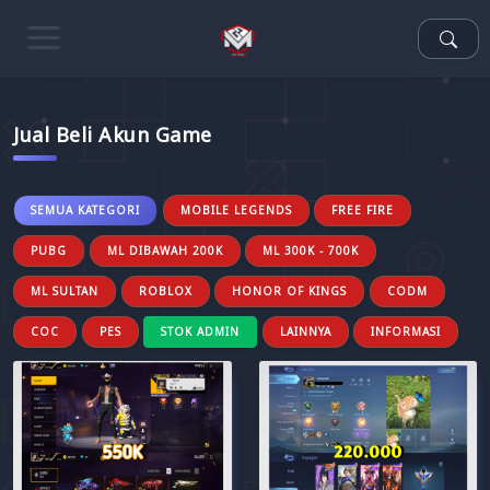
Jual Beli Akun Game
SEMUA KATEGORI
MOBILE LEGENDS
FREE FIRE
PUBG
ML DIBAWAH 200K
ML 300K - 700K
ML SULTAN
ROBLOX
HONOR OF KINGS
CODM
COC
PES
STOK ADMIN
LAINNYA
INFORMASI