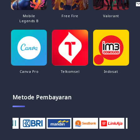
Mobile
Free Fire
Valorant
Legends B
Canva Pro
Telkomsel
Indosat
Metode Pembayaran