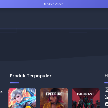
MASUK AKUN
Produk Terpopuler
H
a.