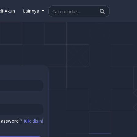
li Akun
Lainnya
password ?
Klik disini