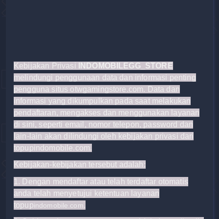
Kebijakan Privasi
INDOMOBILEGG_STORE
melindungi penggunaan data dan informasi penting
pengguna situs otwgamingstore.com. Data dan
informasi yang dikumpulkan pada saat melakukan
pendaftaran, mengakses dan menggunakan layanan
di sini, seperti email, nomor telepon, password dan
lain-lain akan dilindungi oleh kebijakan privasi dari
topupindomobile.com.
Kebijakan-kebijakan tersebut adalah:
1. Dengan mendaftar atau telah terdaftar otomatis
anda telah menyetujui ketentuan layanan
topup
.
indomobile.com