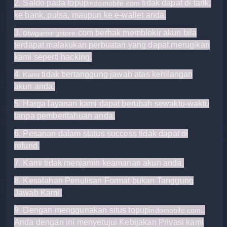
2. Saldo pada
topup
tidak dapat di tarik,
indomobile.com
ke bank, pulsa, maupun ke e-wallet anda.
3. o
.com berhak memblokir akun bila
twgamingstore
terdapat malakukan perbuatan yang dapat merugikan
kami seperti hacking.
4.
tidak bertanggung jawab atas kehilangan
Kami
akun anda.
5. Harga layanan kami dapat berubah sewaktu-waktu
tanpa pemberitahuan anda.
6. Pesanan dalam status success tidak dapat di
refund.
7. Kami
tidak menjamin keamanan akun anda.
8. Kesalahan Penulisan Format bukan Tanggung
Jawab Kami.
9. Dengan menggunakan situs
topup
.
.
indomobile.com
Anda dengan ini menyetujui Kebijakan Privasi kami