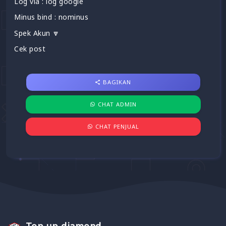
Log via : log google
Minus bind : nominus
Spek Akun 🔽
Cek post
BAGIKAN
CHAT ADMIN
CHAT PENJUAL