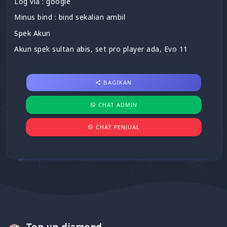
Log via : google
Minus bind : bind sekalian ambil
Spek Akun
Akun spek sultan abis, set pro player ada, Evo 11
BAGIKAN
CHAT ADMIN
CHAT PENJUAL