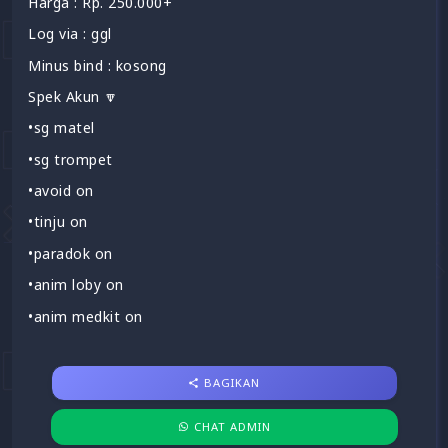
Harga : Rp. 250.000+
Log via : ggl
Minus bind : kosong
Spek Akun 🔽
•sg matel
•sg trompet
•avoid on
•tinju on
•paradok on
•anim loby on
•anim medkit on
BAGIKAN
CHAT ADMIN