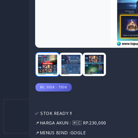
ML 300K - 700K
✅️ STOK READY !!
📌HARGA AKUN : 🇲🇨 RP.230,000
📌MINUS BIND :GOGLE