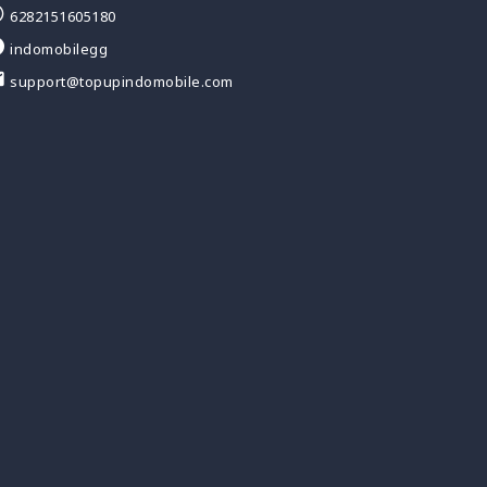
6282151605180
indomobilegg
support@topupindomobile.com