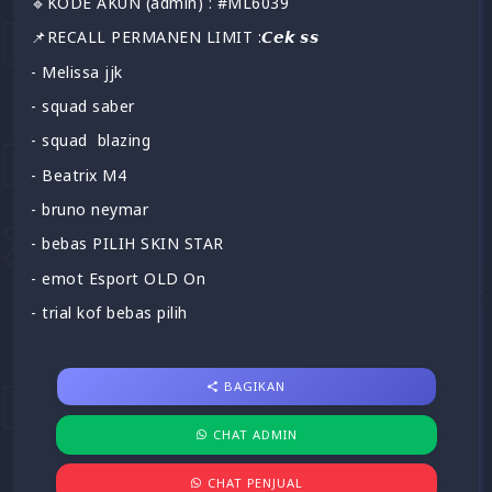
🔹KODE AKUN (admin) : #ML6039
📌RECALL PERMANEN LIMIT :𝘾𝙚𝙠 𝙨𝙨
- Melissa jjk
- squad saber
- squad blazing
- Beatrix M4
- bruno neymar
- bebas PILIH SKIN STAR
- emot Esport OLD On
- trial kof bebas pilih
BAGIKAN
CHAT ADMIN
CHAT PENJUAL