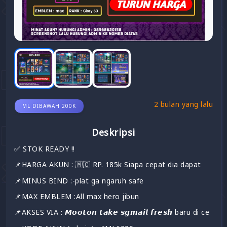
2 bulan yang lalu
ML DIBAWAH 200K
Deskripsi
✅️ STOK READY !!
📌HARGA AKUN : 🇲🇨 RP. 185k Siapa cepat dia dapat
📌MINUS BIND :-plat ga ngaruh safe
📌MAX EMBLEM :All max hero jibun
📌AKSES VIA : 𝙈𝙤𝙤𝙩𝙤𝙣 𝙩𝙖𝙠𝙚 𝙨𝙜𝙢𝙖𝙞𝙡 𝙛𝙧𝙚𝙨𝙝 baru di ce