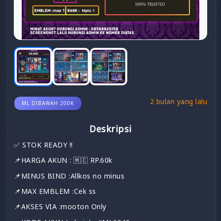
2 bulan yang lalu
ML DIBAWAH 200K
Deskripsi
✅️ STOK READY !!
📌HARGA AKUN : 🇲🇨 RP.60k
📌MINUS BIND :Allkos no minus
📌MAX EMBLEM :Cek ss
📌AKSES VIA :mooton Only