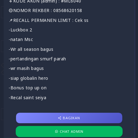
🔹KODE AKUN (admin) : #ML6040
🟡NOMOR REKBER : 08568620158
📌RECALL PERMANEN LIMIT : Cek ss
-Luckbox 2
-natan Msc
-Wr all season bagus
-pertandingan smurf parah
-wr masih bagus
-siap globalin hero
-Bonus top up on
-Recal saint seiya
BAGIKAN
CHAT ADMIN