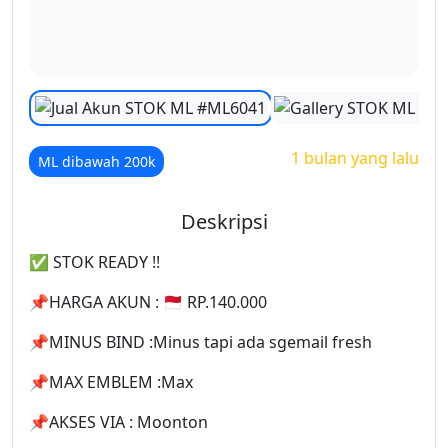
1 bulan yang lalu
ML dibawah 200k
Deskripsi
✅️ STOK READY !!
📌HARGA AKUN : 🇲🇨 RP.140.000
📌MINUS BIND :Minus tapi ada sgemail fresh
📌MAX EMBLEM :Max
📌AKSES VIA : Moonton