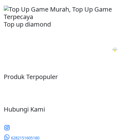
Top up diamond
Jual beli akun & Top Up Game Termurah, Terpercaya.
Transaksi Otomatis 24 Jam. PROSES 1 DETIKK 🌩
Produk Terpopuler
Hubungi Kami
6282151605180