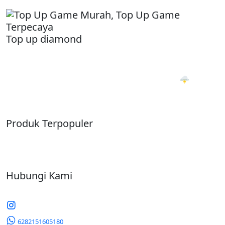
Top up diamond
Jual beli akun & Top Up Game Termurah, Terpercaya.
Transaksi Otomatis 24 Jam. PROSES 1 DETIKK 🌩
Produk Terpopuler
Hubungi Kami
6282151605180