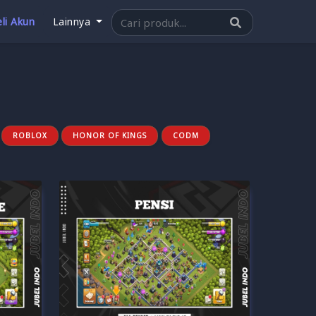
li Akun
Lainnya
ROBLOX
HONOR OF KINGS
CODM