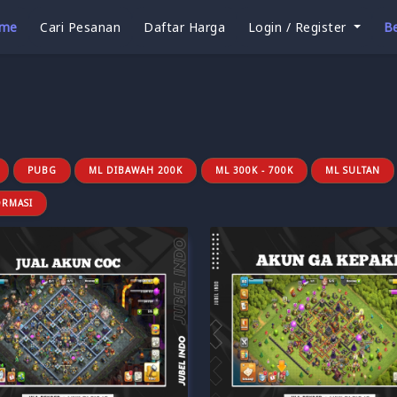
me
Cari Pesanan
Daftar Harga
Login / Register
Be
PUBG
ML DIBAWAH 200K
ML 300K - 700K
ML SULTAN
ORMASI