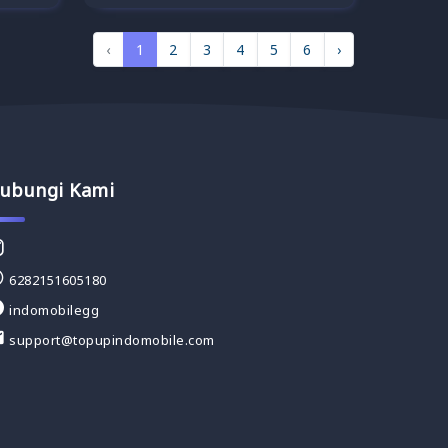
‹
1
2
3
4
5
6
›
ubungi Kami
6282151605180
indomobilegg
support@topupindomobile.com