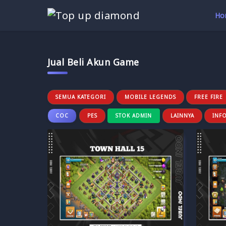
Ho
Jual Beli Akun Game
SEMUA KATEGORI
MOBILE LEGENDS
FREE FIRE
COC
PES
STOK ADMIN
LAINNYA
INF