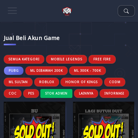
Jual Beli Akun Game
SEMUA KATEGORI
MOBILE LEGENDS
FREE FIRE
PUBG
ML DIBAWAH 200K
ML 300K - 700K
ML SULTAN
ROBLOX
HONOR OF KINGS
CODM
COC
PES
STOK ADMIN
LAINNYA
INFORMASI