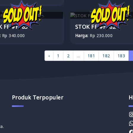
 FF #FF83
STOK FF #FF82
:
Rp 340.000
Harga:
Rp 230.000
‹
1
2
...
181
182
183
Produk Terpopuler
H
a.