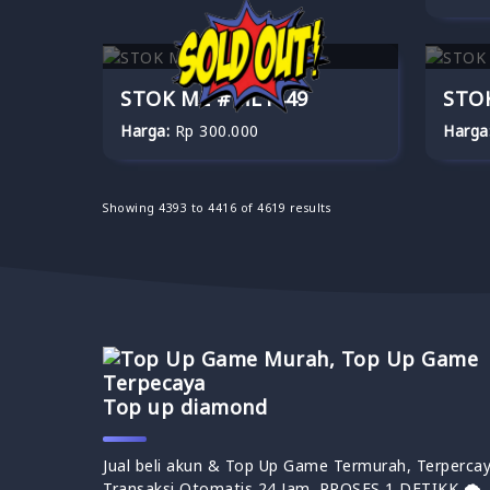
STOK ML #ML1449
STOK
Harga:
Rp 300.000
Harga
Showing
4393
to
4416
of
4619
results
Top up diamond
Jual beli akun & Top Up Game Termurah, Terpercay
Transaksi Otomatis 24 Jam. PROSES 1 DETIKK 🌩