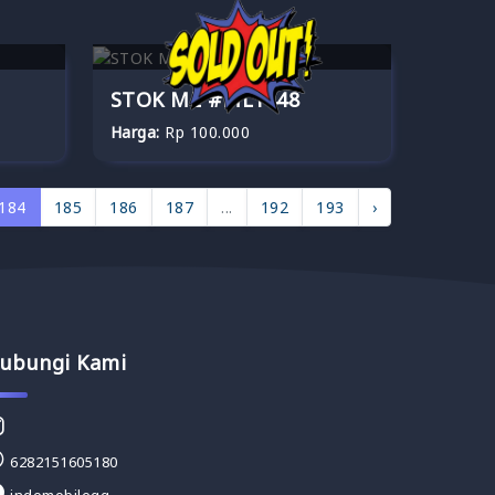
STOK ML #ML1448
Harga:
Rp 100.000
184
185
186
187
...
192
193
›
ubungi Kami
6282151605180
indomobilegg