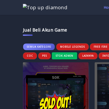
Ho
Jual Beli Akun Game
SEMUA KATEGORI
MOBILE LEGENDS
FREE FIRE
COC
PES
STOK ADMIN
LAINNYA
INF