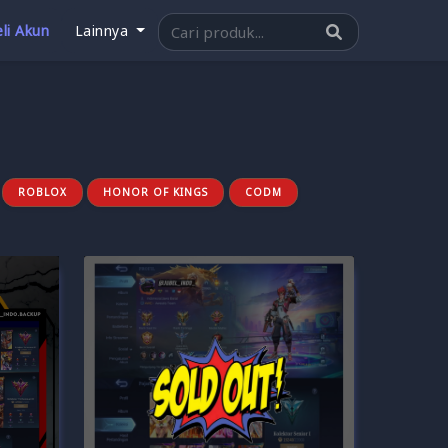
li Akun
Lainnya
ROBLOX
HONOR OF KINGS
CODM