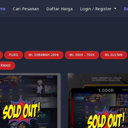
me
Cari Pesanan
Daftar Harga
Login / Register
Be
PUBG
ML DIBAWAH 200K
ML 300K - 700K
ML SULTAN
ORMASI