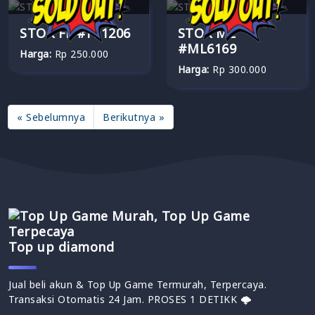
STOK FF #FF1206
STOK ML
#ML6169
Harga:
Rp 250.000
Harga:
Rp 300.000
« Sebelumnya
Berikutnya »
Top up diamond
Jual beli akun & Top Up Game Termurah, Terpercaya.
Transaksi Otomatis 24 Jam. PROSES 1 DETIKK 🌩