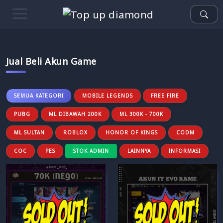
Jual Beli Akun Game
SEMUA KATEGORI
MOBILE LEGENDS
FREE FIRE
PUBG
ML DIBAWAH 200K
ML 300K - 700K
ML SULTAN
ROBLOX
HONOR OF KINGS
CODM
COC
PES
STOK ADMIN
LAINNYA
INFORMASI